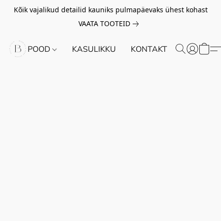
Kõik vajalikud detailid kauniks pulmapäevaks ühest kohast
VAATA TOOTEID
POOD
KASULIKKU
KONTAKT