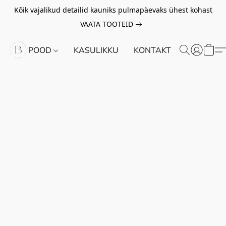
Kõik vajalikud detailid kauniks pulmapäevaks ühest kohast
VAATA TOOTEID
POOD
KASULIKKU
KONTAKT