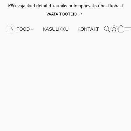
Kõik vajalikud detailid kauniks pulmapäevaks ühest kohast
VAATA TOOTEID
POOD
KASULIKKU
KONTAKT