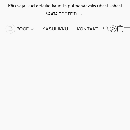
Kõik vajalikud detailid kauniks pulmapäevaks ühest kohast
VAATA TOOTEID
POOD
KASULIKKU
KONTAKT