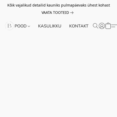
Kõik vajalikud detailid kauniks pulmapäevaks ühest kohast
VAATA TOOTEID
POOD
KASULIKKU
KONTAKT